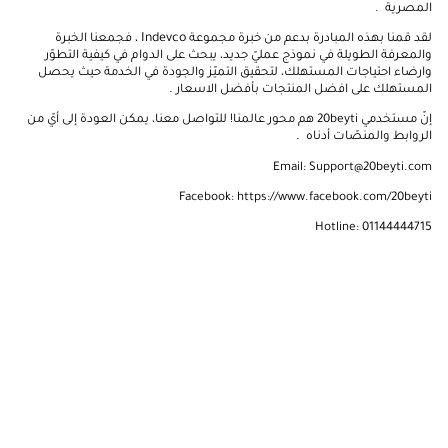
المصرية
.
لقد قمنا بهذه المبادرة بدعم من خبرة مجموعة
Indevco
،
فجمعنا الخبرة
والمعرفة الطويلة في نموذج عمليّ جديد، يبحث على الدوام في كيفية التطوّر
وارضاء احتياجات المستهلك، لتحقيق التميّز والجودة في الخدمة حيث يحصل
المستهلك على افضل المنتجات بأفضل الاسعار
.
إنّ مستخدمي 20beyti هم محور عالمنا! للتواصل معنا، يمكن العودة إلى أيّ من
الروابط والمنصّات أدناه
.
Email: Support@20beyti.com
Facebook: https://www.facebook.com/20beyti
Hotline: 01144444715