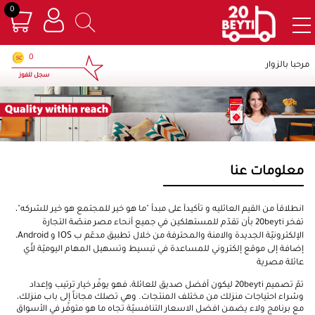
0
×
0
مرحبا بالزوار
سجل للفوز
معلومات عنا
انطلاقآ من القيم العائليه و تأكيدآ على مبدأ "ما هو خير للمجتمع هو خير للشركه"،
تفخر 20beyti بأن تقدّم للمستهلكين في جميع أنحاء مصر منصّة التجارة
الإلكترونيّة الجديدة والامنة والمحترفة من خلال تطبيق مدعّم ب
IOS
و
Android
،
إضافة إلى موقع إلكتروني للمساعدة في تبسيط وتسهيل المهام اليوميّة لأّي
عائلة مصرية
تمّ تصميم 20beyti ليكون أفضل صديق للعائلة، فهو يوفّر خيار ترتيب وإعداد
وشراء احتياجات منزلك من مختلف المنتجات. وهي تصلك مجاناً إلى باب منزلك،
مع برنامج ولاء يضمن افضل الاسعار التنافسيّة تجاه ما هو متوفّر في الأسواق