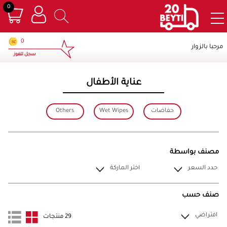
0
×
0
مرحبا بالزوار
سجل للفوز
عناية الأطفال
حفاضات
Wet Wipes
Others
مصنف بواسطة
حدد السعر
اختر الماركة
صنف حسب
افتراضي
29 منتجات