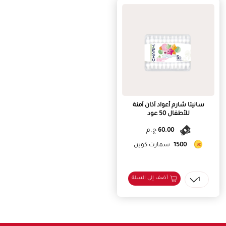
سانيتا شارم أعواد آذان آمنة
للأطفال 50 عود
60.00
ج.م
1500
سمارت كوين
أضف إلى السلة
1