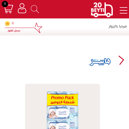
0
×
0
مرحبا بالزوار
سجل للفوز