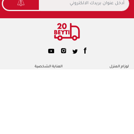
لوزام المنزل
العناية الشخصية
عناية المرأة
عناية الاطفال
محارم ورقية
ورق تواليت
الرئيسية
مساعدة/ التعليمات
معلومات عننا
الشروط والأحكام
خصوصية الاستخدام
اتصل بنا
©2026 20beyti. جميع الحقوق محفوظه ل
تصميم وتطوير شركة
e-motion