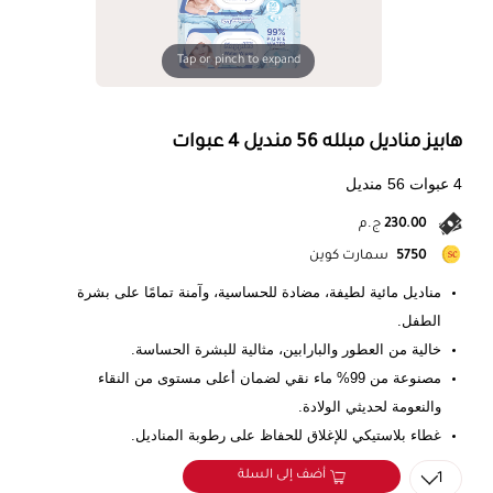
Tap or pinch to expand
هابيز مناديل مبلله 56 منديل 4 عبوات
4 عبوات 56 منديل
230.00
ج.م
5750
سمارت كوين
مناديل مائية لطيفة، مضادة للحساسية، وآمنة تمامًا على بشرة
الطفل.
خالية من العطور والبارابين، مثالية للبشرة الحساسة.
مصنوعة من 99% ماء نقي لضمان أعلى مستوى من النقاء
والنعومة لحديثي الولادة.
غطاء بلاستيكي للإغلاق للحفاظ على رطوبة المناديل.
أضف إلى السلة
1