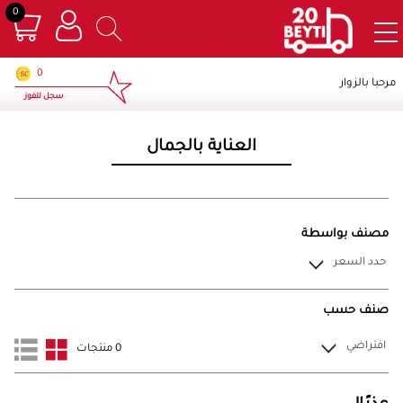
0
×
0
مرحبا بالزوار
سجل للفوز
العناية بالجمال
مصنف بواسطة
حدد السعر
صنف حسب
افتراضي
0 منتجات