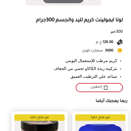
لونا ايمولينت كريم لليد والجسم 300جرام
300جم
120.00
ج.م
3000
سمارت كوين
كريم مرطب للإستعمال اليومي
بتركيبة زبدة الكاكاو تحمي من الجفاف
تساعد علي الترطيب العميق
إخطرنى
ربما يعجبك أيضا
غير متاح حاليا
غير متاح حاليا