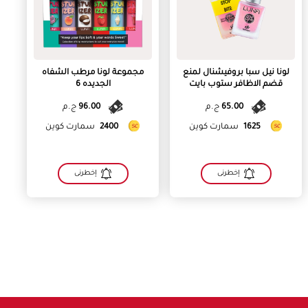
لونا نيل سبا بروفيشنال لمنع
مجموعة لونا مرطب الشفاه
قضم الاظافر ستوب بايت
الجديده 6
65.00
ج.م
96.00
ج.م
1625
سمارت كوين
2400
سمارت كوين
إخطرنى
إخطرنى