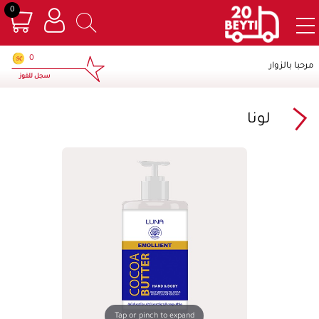
0
×
0
مرحبا بالزوار
سجل للفوز
لونا
Tap or pinch to expand