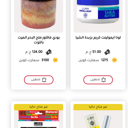
لونا ايمولينت كريم بزبدة الشيا
بودي فاكتور ملح البحر الميت
بالتوت
51.00
ج.م
124.00
ج.م
1275
سمارت كوين
3100
سمارت كوين
إخطرنى
إخطرنى
غير متاح حاليا
غير متاح حاليا