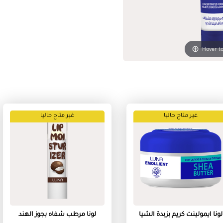
Hover t
غير متاح حاليا
غير متاح حاليا
لونا ايمولينت كريم بزبدة الشيا
لونا مرطب شفاه بجوز الهند