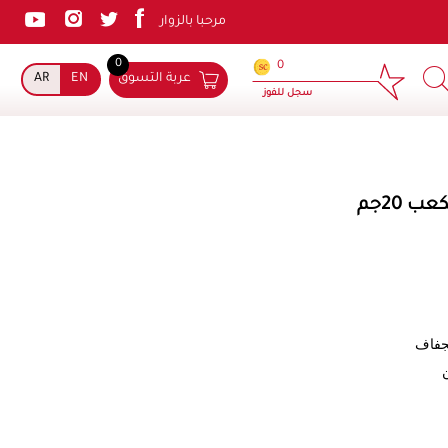
مرحبا بالزوار
0
×
0
عربة التسوق
EN
AR
سجل للفوز
ب 20جم
لجفاف