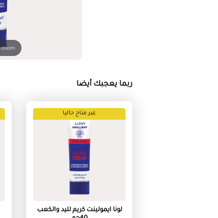
o zoom
ربما يعجبك أيضا
غير متاح حاليا
لونا ايمولينت كريم لليد والكعب