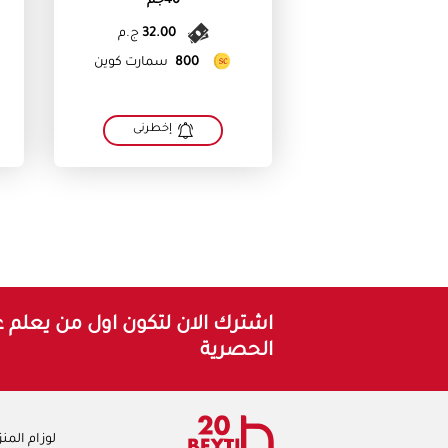
40جم
32.00
ج.م
800
سمارت كوين
إخطرنى
اشترك الان لتكون اول من يعلم 
الحصرية
لوزام المن