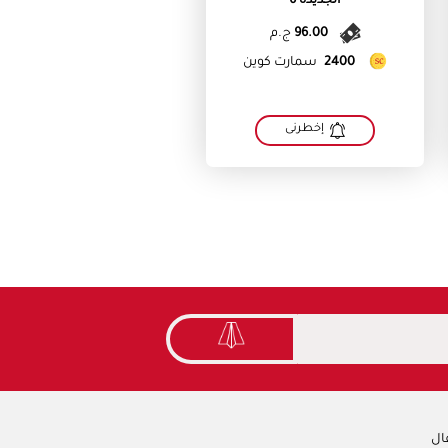
الجديده 6
96.00
ج.م
2400
سمارت كوين
إخطرنى
ال