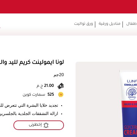
أطفال
مناديل ورقية
ورق تواليت
لونا ايمولينت كريم لليد والكع
20جم
21.00
ج.م
525
سمارت كوين
تجديد خلايا البشرة التي تتعرض ل
ازالة التشققات الجلدية بالجلسرين
إخطرنى