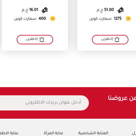
51.00
ج.م
16.01
ج.م
1275
سمارت كوين
400
سمارت كوين
إخطرنى
إخطرنى
عن عروضنا
زل
العناية الشخصية
عناية المرأة
عناية الاطف