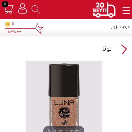
0
×
0
مرحبا بالزوار
سجل للفوز
لونا
Tap or pinch to expand