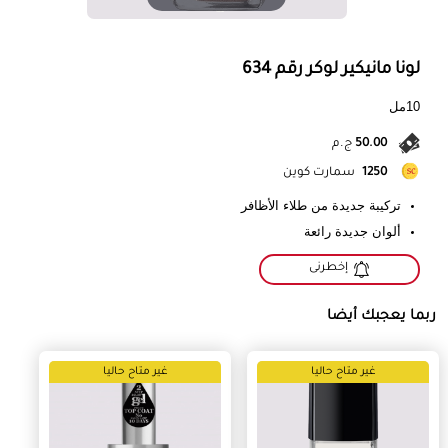
لونا مانيكير لوكر رقم 634
10مل
50.00
ج.م
1250
سمارت كوين
تركيبة جديدة من طلاء الأظافر
ألوان جديدة رائعة
إخطرنى
ربما يعجبك أيضا
غير متاح حاليا
غير متاح حاليا