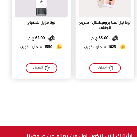
لونا نيل سبا بروفيشنال - سريع
لونا مزيل للمكياج
الجفاف
65.00
ج.م
62.00
ج.م
1625
سمارت كوين
1550
سمارت كوين
إخطرنى
إخطرنى
اشترك الان لتكون اول من يعلم عن عروضنا