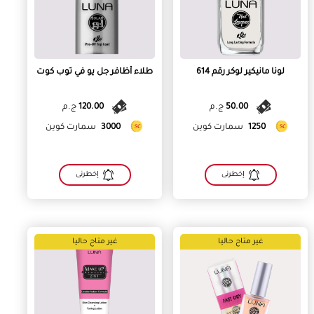
لونا مانيكير لوكر رقم 614
طلاء أظافر جل يو في توب كوت
50.00
ج.م
120.00
ج.م
1250
سمارت كوين
3000
سمارت كوين
إخطرنى
إخطرنى
غير متاح حاليا
غير متاح حاليا