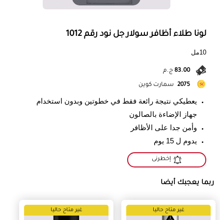
لونا طلاء أظافر سولار جل نود رقم 1012
10مل
83.00
ج.م
2075
سمارت كوين
يعطيكي نتيجة رائعة فقط في خطوتين وبدون استخدام
جهاز الإضاءة بالصالون
وأمن جدا على الأظافر
يدوم ل 15 يوم
إخطرنى
ربما يعجبك أيضا
غير متاح حاليا
غير متاح حاليا