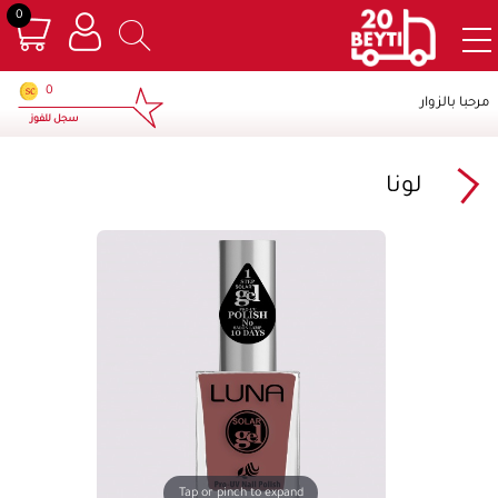
0
×
0
مرحبا بالزوار
سجل للفوز
لونا
Tap or pinch to expand