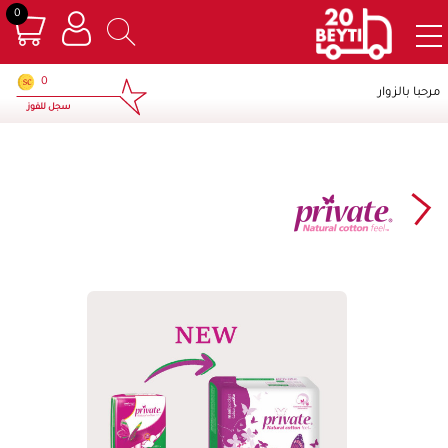
0
×
0
مرحبا بالزوار
سجل للفوز