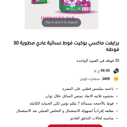
Tap or pinch to expand
برايفت ماكسي بوكيت فوط نسائية عادي مطوية 30
فوطه
30 فوطه في العبوه الواحده
99.95
ج.م
2499
سمارت كوين
ناعمه بملمس قطني على البشره
بحشوه ثلاثيه الابعاد تمتص السائل خلال ثوان
فوط بالأجنحه بسماكة 7 مللم تؤمن لكي الحمايه الكامله
مغلفه إفرادياً لسهولة الاستعمال و التخلص العملي بعد الاستعمال
مناسبه لحالات التدفق العادي