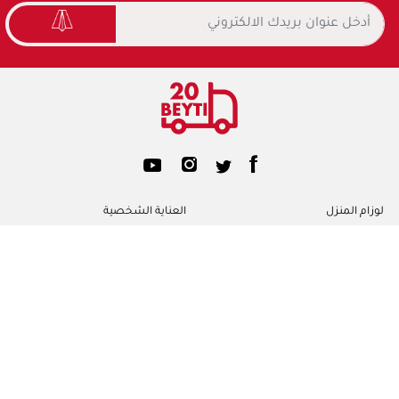
لوزام المنزل
العناية الشخصية
عناية المرأة
عناية الاطفال
محارم ورقية
ورق تواليت
الرئيسية
مساعدة/ التعليمات
معلومات عننا
الشروط والأحكام
خصوصية الاستخدام
اتصل بنا
©2026 20beyti. جميع الحقوق محفوظه ل