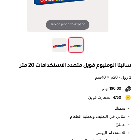
Tap or pinch to expand
سانيتا الومنيوم فويل متعدد الاستخدامات 20 متر
1 رول - 20م × 40سم
190.00
ج.م
4750
سمارت كوين
سميك
مثالي في التغليف وتغطية الطعام
عمليّ
للاستخدام اليومي