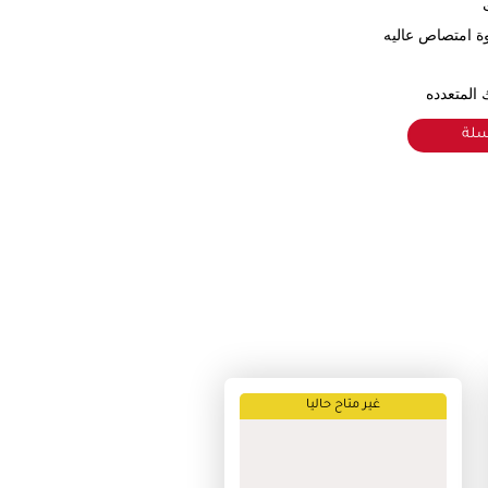
وة امتصاص عاليه
المتعدده
سلة
غير متاح حاليا