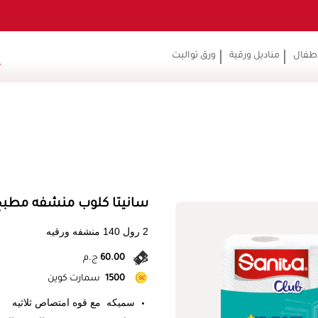
أطفال
مناديل ورقية
ورق تواليت
سانيتا كلوب منشفه مطبخ 140 منديل 2 ر
2 رول 140 منشفه ورقيه
60.00
ج.م
1500
سمارت كوين
سميكه مع قوه امتصاص ثلاثيه