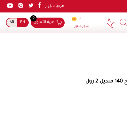
مرحبا بالزوار
0
×
0
عربة التسوق
EN
AR
سجل للفوز
ول