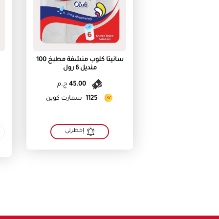
سانيتا كلوب منشفة مطبخ 100
منديل 6 رول
45.00
ج.م
1125
سمارت كوين
إخطرنى