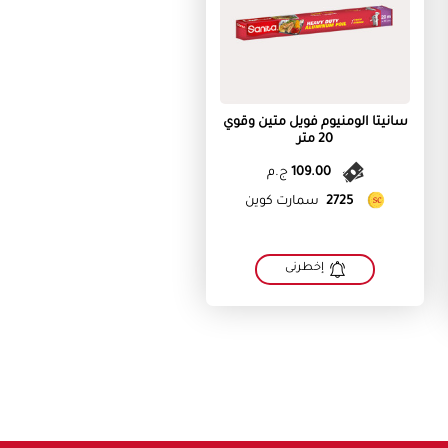
سانيتا الومنيوم فويل متين وقوي
20 متر
109.00
ج.م
2725
سمارت كوين
إخطرنى