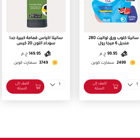
سانيتا كلوب ورق تواليت 280
سانيتا اكياس قمامة كبيرة جدا
منديل 6 ميجا رول
سوداء اللون 20 كيس
99.95
ج.م
149.95
ج.م
2499
سمارت كوين
3749
سمارت كوين
أضف إلى
أضف إلى
1
1
السلة
السلة