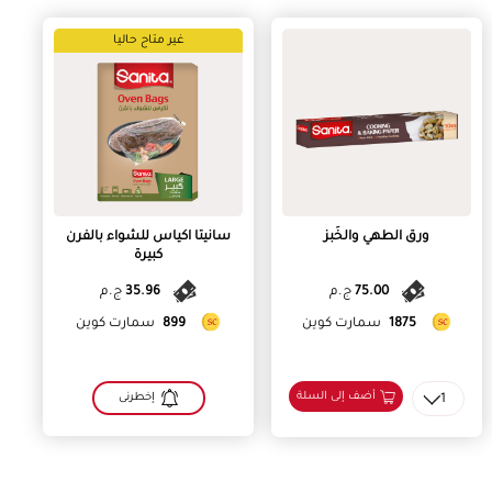
غير متاح حاليا
ورق الطهي والخَبز
سانيتا اكياس للشواء بالفرن
كبيرة
75.00
ج.م
35.96
ج.م
1875
سمارت كوين
899
سمارت كوين
أضف إلى السلة
1
إخطرنى