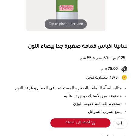
Tap or pinch to expand
سانيتا اكياس قمامة صغيرة جدا بيضاء اللون
25 كيس - 50 سم × 55 سم
75.00
ج.م
1875
سمارت كوين
مثاليه لسلّة القمامه الصغيره المستخدمه في الحمام و غرفة النوم
مصنوعه من بلاستيك ذو جوده عاليه
تستخدم للقمامه خفيفة الوزن
يمنع تسرب السوائل
أضف إلى السلة
1