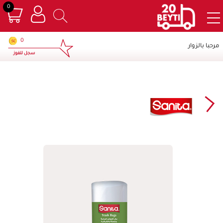
0
×
0
مرحبا بالزوار
سجل للفوز