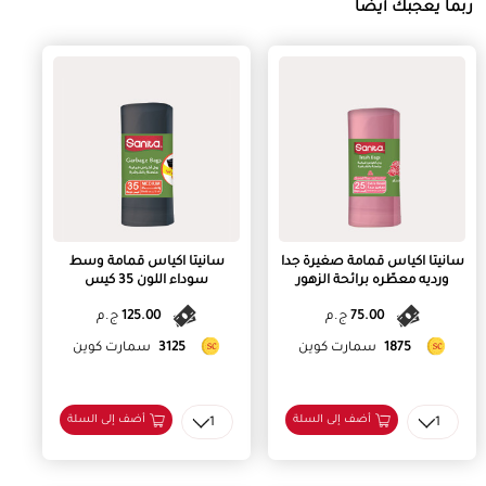
ربما يعجبك أيضا
سانيتا اكياس قمامة صغيرة جدا
سانيتا اكياس قمامة وسط
ورديه معطّره برائحة الزهور
سوداء اللون 35 كيس
75.00
ج.م
125.00
ج.م
1875
سمارت كوين
3125
سمارت كوين
أضف إلى السلة
أضف إلى السلة
1
1