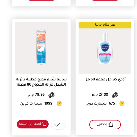
غير متاح حاليا
أودي كير جل معقم 60 مل
سانيتا شارم قطع قطنية دائرية
الشكل لازالة المكياج 80 قطنة
27.00
ج.م
79.95
ج.م
675
سمارت كوين
1999
سمارت كوين
أضف إلى السلة
إخطرنى
1