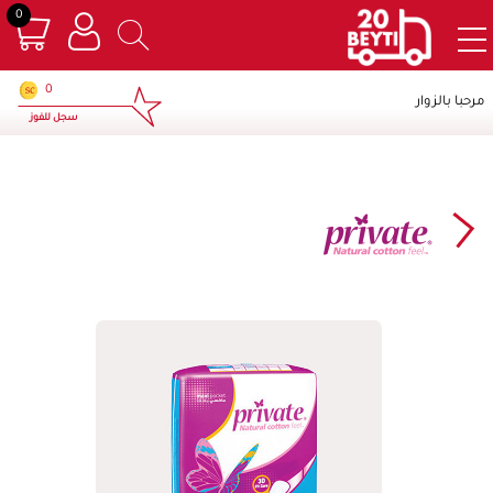
0
×
0
مرحبا بالزوار
سجل للفوز