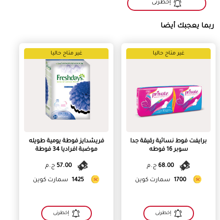
إخطرنى
ربما يعجبك أيضا
غير متاح حاليا
غير متاح حاليا
برايفت فوط نسائية رقيقة جدا
فريشدايز فوطة يومية طويله
سوبر 16 فوطه
موضبة افراديا 34 فوطة
68.00
ج.م
57.00
ج.م
1700
سمارت كوين
1425
سمارت كوين
إخطرنى
إخطرنى