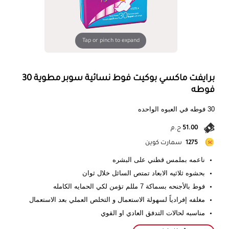
Tap or pinch to expand
برايفت ماكسي بوكيت فوط نسائية سوبر مطوية 30
فوطه
30 فوطه في العبوه الواحده
51.00
ج.م
1275
سمارت كوين
ناعمه بملمس قطني على البشره
بحشوه ثلاثيه الابعاد تمتص السائل خلال ثوان
فوط بالأجنحه بسماكة 7 مللم تؤمن لكي الحمايه الكامله
مغلفه إفرادياً لسهولة الاستعمال و التخلص العملي بعد الاستعمال
مناسبه لحالات التدفق العادي او القوي