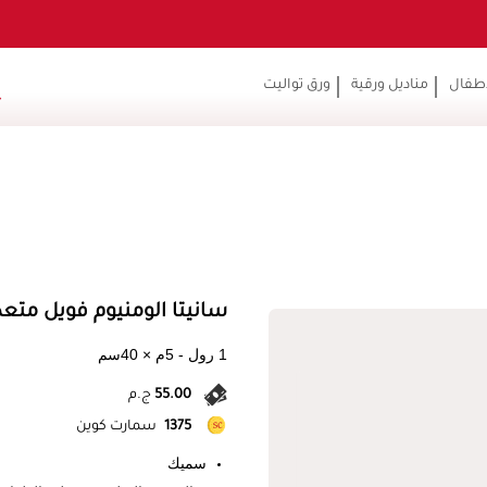
أطفال
مناديل ورقية
ورق تواليت
سانيتا الومنيوم فويل متعدد ا
1 رول - 5م × 40سم
55.00
ج.م
1375
سمارت كوين
سميك