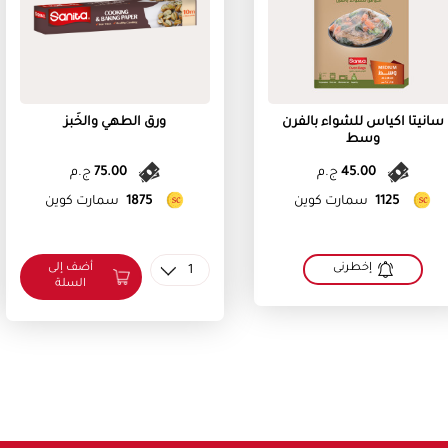
سانيتا اكياس للشواء بالفرن
ورق الطهي والخَبز
وسط
45.00
ج.م
75.00
ج.م
1125
سمارت كوين
1875
سمارت كوين
أضف إلى
إخطرنى
1
السلة