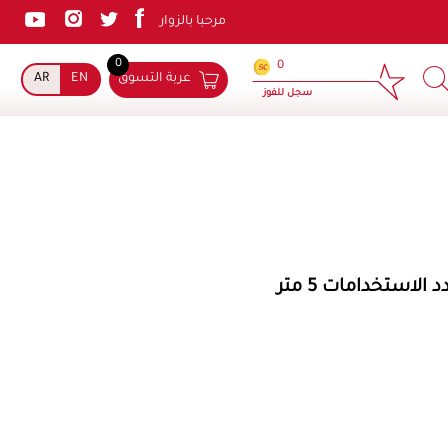
مرحبا بالزوار
0
×
0
عربة التسوق
EN
AR
سجل للفوز
لاستخدامات 5 متر