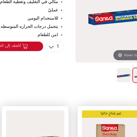
مثالي في التغليف وتغطية الطعام
عمليّ
للاستخدام اليومي
يتحمل درجات الحراره المتوسطه
امن للطعام
أضف إلى ال
1
Hover t
غير متاح حاليا