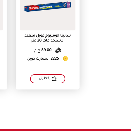
سانيتا الومنيوم فويل متعدد
الاستخدامات 20 متر
89.00
ج.م
2225
سمارت كوين
إخطرنى