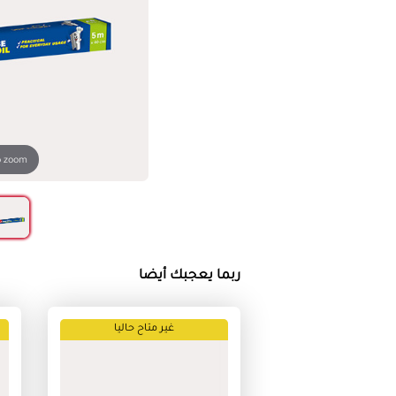
o zoom
ربما يعجبك أيضا
غير متاح حاليا