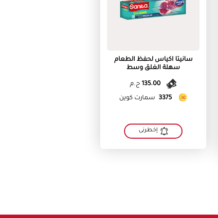
سانيتا اكياس لحفظ الطعام
سهلة الغلق وسط
135.00
ج.م
3375
سمارت كوين
إخطرنى