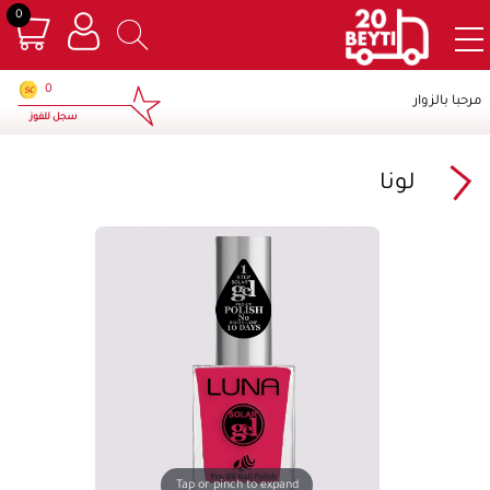
0
×
0
مرحبا بالزوار
سجل للفوز
لونا
Tap or pinch to expand