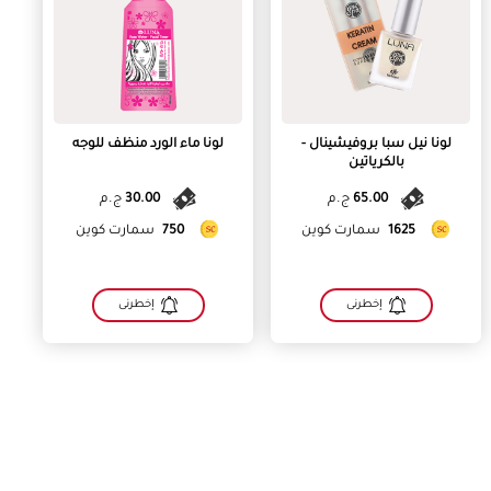
لونا نيل سبا بروفيشينال -
لونا ماء الورد منظف للوجه
بالكرياتين
65.00
ج.م
30.00
ج.م
1625
سمارت كوين
750
سمارت كوين
إخطرنى
إخطرنى