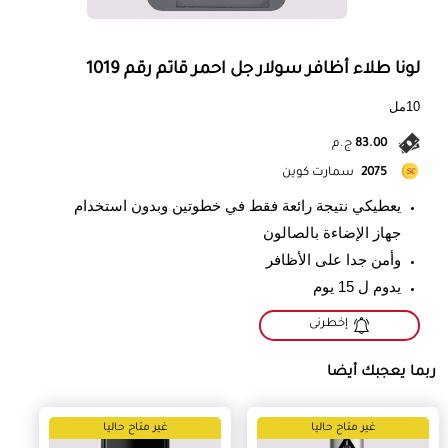
لونا طلاء أظافر سولار جل احمر قاتم رقم 1019
10مل
83.00
ج.م
2075
سمارت كوين
يعطيكي نتيجة رائعة فقط في خطوتين وبدون استخدام
جهاز الإضاءة بالصالون
وأمن جدا على الأظافر
يدوم ل 15 يوم
إخطرنى
ربما يعجبك أيضا
غير متاح حاليا
غير متاح حاليا