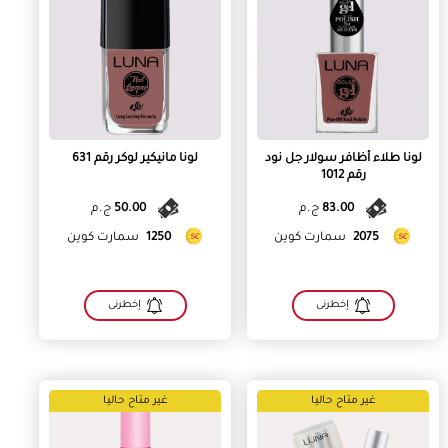
لونا طلاء أظافر سولار جل نود
لونا مانيكير لوكر رقم 631
رقم 1012
83.00
ج.م
50.00
ج.م
2075
سمارت كوين
1250
سمارت كوين
إخطرنى
إخطرنى
غير متاح حاليا
غير متاح حاليا